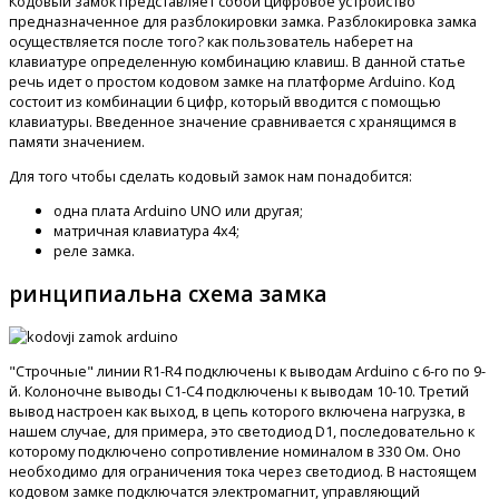
Кодовый замок представляет собой цифровое устройство
rd
предназначенное для разблокировки замка. Разблокировка замка
осуществляется после того? как пользователь наберет на
клавиатуре определенную комбинацию клавиш. В данной статье
речь идет о простом кодовом замке на платформе Arduino. Код
состоит из комбинации 6 цифр, который вводится с помощью
клавиатуры. Введенное значение сравнивается с хранящимся в
g
памяти значением.
Для того чтобы сделать кодовый замок нам понадобится:
одна плата Arduino UNO или другая;
матричная клавиатура 4х4;
реле замка.
ринципиальна схема замка
;
"Строчные" линии R1-R4 подключены к выводам Arduino с 6-го по 9-
й. Колоночне выводы C1-C4 подключены к выводам 10-10. Третий
вывод настроен как выход, в цепь которого включена нагрузка, в
нашем случае, для примера, это светодиод D1, последовательно к
которому подключено сопротивление номиналом в 330 Ом. Оно
необходимо для ограничения тока через светодиод. В настоящем
кодовом замке подключатся электромагнит, управляющий