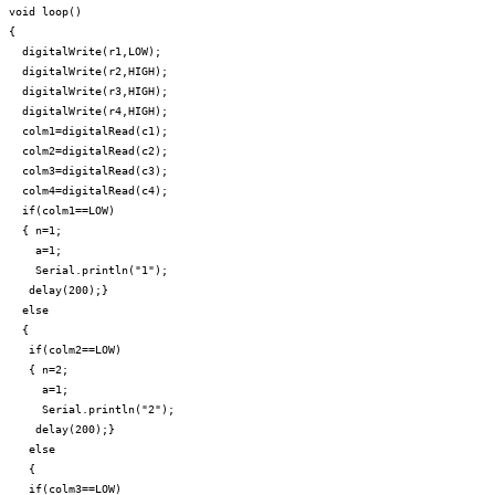
void loop()
{
digitalWrite(r1,LOW);
digitalWrite(r2,HIGH);
digitalWrite(r3,HIGH);
rd
digitalWrite(r4,HIGH);
=3;
colm1=digitalRead(c1);
colm2=digitalRead(c2);
colm3=digitalRead(c3);
colm4=digitalRead(c4);
if(colm1==LOW)
{ n=1;
a=1;
rd
Serial.println("1");
=4;
delay(200);}
else
{
if(colm2==LOW)
{ n=2;
a=1;
Serial.println("2");
rd
delay(200);}
=5;
else
{
if(colm3==LOW)