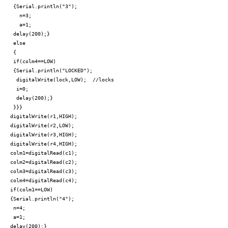
{Serial.println("3");
n=3;
a=1;
delay(200);}
rd
else
=6;
{
if(colm4==LOW)
{Serial.println("LOCKED");
digitalWrite(lock,LOW); //locks
i=0;
delay(200);}
}}}
rd
digitalWrite(r1,HIGH);
digitalWrite(r2,LOW);
digitalWrite(r3,HIGH);
digitalWrite(r4,HIGH);
colm1=digitalRead(c1);
talWrite(r1,LOW);
colm2=digitalRead(c2);
talWrite(r2,HIGH);
colm3=digitalRead(c3);
talWrite(r3,HIGH);
colm4=digitalRead(c4);
talWrite(r4,HIGH);
if(colm1==LOW)
1=digitalRead(c1);
{Serial.println("4");
2=digitalRead(c2);
n=4;
3=digitalRead(c3);
a=1;
4=digitalRead(c4);
delay(200);}