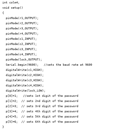
ode(c2,INPUT);
int colm4;
ode(c3,INPUT);
void setup()
ode(c4,INPUT);
{
ode(lock,OUTPUT);
pinMode(r1,OUTPUT);
al.begin(9600);
pinMode(r2,OUTPUT);
pinMode(r3,OUTPUT);
pinMode(r4,OUTPUT);
pinMode(c1,INPUT);
pinMode(c2,INPUT);
pinMode(c3,INPUT);
pinMode(c4,INPUT);
talWrite(c1,HIGH);
pinMode(lock,OUTPUT);
talWrite(c2,HIGH);
Serial.begin(9600); //sets the baud rate at 9600
talWrite(c3,HIGH);
digitalWrite(c1,HIGH);
talWrite(c4,HIGH);
digitalWrite(c2,HIGH);
talWrite(lock,LOW);
digitalWrite(c3,HIGH);
]=1;
digitalWrite(c4,HIGH);
digitalWrite(lock,LOW);
p[0]=1; //sets 1st digit of the password
p[1]=2; // sets 2nd digit of the password
p[2]=3; // sets 3rd digit of the password
p[3]=4; // sets 4th digit of the password
rd
p[4]=5; // sets 5th digit of the password
=2;
p[5]=6; // sets 6th digit of the password
}