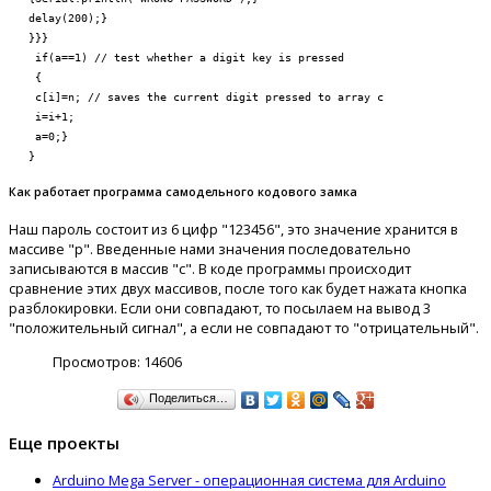
gitalWrite(lock,LOW);
delay(200);}
s
}}}
0;
if(a==1) // test whether a digit key is pressed
lay(200);}
{
c[i]=n; // saves the current digit pressed to array c
talWrite(r1,HIGH);
i=i+1;
talWrite(r2,LOW);
a=0;}
talWrite(r3,HIGH);
}
talWrite(r4,HIGH);
Как работает программа самодельного кодового замка
1=digitalRead(c1);
2=digitalRead(c2);
Наш пароль состоит из 6 цифр "123456", это значение хранится в
3=digitalRead(c3);
массиве "p". Введенные нами значения последовательно
4=digitalRead(c4);
записываются в массив "c". В коде программы происходит
olm1==LOW)
сравнение этих двух массивов, после того как будет нажата кнопка
ial.println(
"4"
);
разблокировки. Если они совпадают, то посылаем на вывод 3
;
"положительный сигнал", а если не совпадают то "отрицательный".
;
y(200);}
Просмотров:
14606
Поделиться…
colm2==LOW)
rial.println(
"5"
);
Еще проекты
5;
1;
Arduino Mega Server - операционная система для Arduino
y(200);}