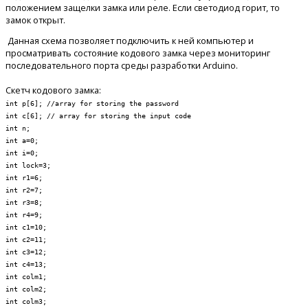
положением защелки замка или реле. Если светодиод горит, то
замок открыт.
Данная схема позволяет подключить к ней компьютер и
просматривать состояние кодового замка через мониторинг
последовательного порта среды разработки Arduino.
Скетч кодового замка:
int p[6]; //array for storing the password
int c[6]; // array for storing the input code
int n;
int a=0;
int i=0;
int lock=3;
int r1=6;
int r2=7;
int r3=8;
int r4=9;
)
int c1=10;
int c2=11;
ode(r1,OUTPUT);
int c3=12;
ode(r2,OUTPUT);
int c4=13;
ode(r3,OUTPUT);
int colm1;
ode(r4,OUTPUT);
int colm2;
ode(c1,INPUT);
int colm3;