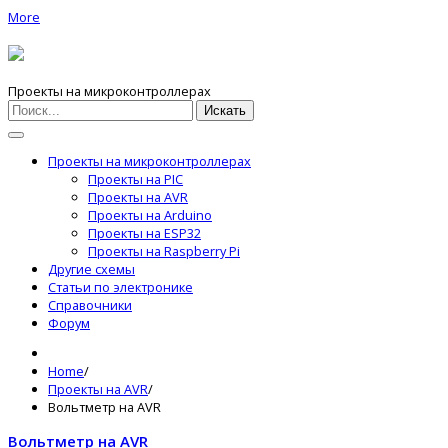
More
Проекты на микроконтроллерах
Искать
Проекты на микроконтроллерах
Проекты на PIC
Проекты на AVR
Проекты на Arduino
Проекты на ESP32
Проекты на Raspberry Pi
Другие схемы
Статьи по электронике
Справочники
Форум
Home
/
Проекты на AVR
/
Вольтметр на AVR
Вольтметр на AVR