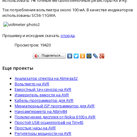
использовать 1% точные металлопленочные резисторы Rx и Ry.
Ток потребления вольтметра около 100 мА. В качестве индикаторов
использованы SC56-11GWA.
Прошивку и исходник скачать
отсюда
.
Просмотров:
19420
Поделиться…
Еще проекты
Анализатор спектра на Atmega32
Вольтметр на AVR
Емкостный тач-сенсор на AVR
Измеритель емкости на AVR
Кабель-программатор для AVR
Миниатюрный ISP программатор для AVR
Наноамперметр на Attiny84
Полключение дисплея от Nokia 6100 к AVR
Простой USB-осциллограф на Tiny45
Простые часы на AVR
Регуляторы мощности на AVR