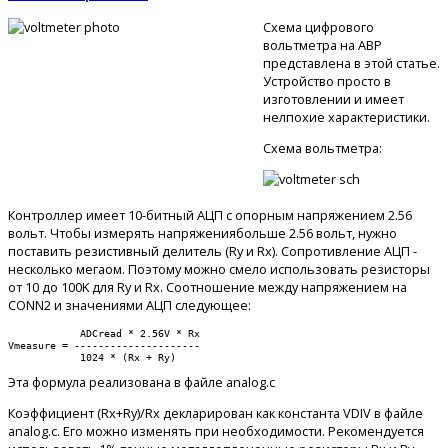
Схема цифрового
вольтметра на АВР
представлена в этой статье.
Устройство просто в
изготовлении и имеет
нелпохие характеристики.
Схема вольтметра:
Контроллер имеет 10-битный АЦП с опорным напряжением 2.56
вольт. Чтобы измерять напряжениябольше 2.56 вольт, нужно
поставить резистивный делитель (Ry и Rx). Сопротивление АЦП -
несколько мегаом. Поэтому можно смело использовать резисторы
от 10 до 100K для Ry и Rx. Соотношение между напряжением на
CONN2 и значениями АЦП следующее:
            ADCread * 2.56V * Rx

Vmeasure = ---------------------

Эта формула реализована в файле analog.c
Коэффициент (Rx+Ry)/Rx декларирован как константа VDIV в файле
analog.c. Его можно изменять при необходимости. Рекомендуется