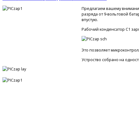
Предлагаем вашему вниманию
разряда от 9-вольтовой бата
впустую.
Рабочий конденсатор С1 зар
Это позволяет микроконтро
Устроство собрано на однос