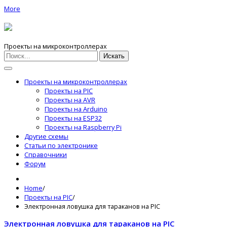
More
Проекты на микроконтроллерах
Искать
Проекты на микроконтроллерах
Проекты на PIC
Проекты на AVR
Проекты на Arduino
Проекты на ESP32
Проекты на Raspberry Pi
Другие схемы
Статьи по электронике
Справочники
Форум
Home
/
Проекты на PIC
/
Электронная ловушка для тараканов на PIC
Электронная ловушка для тараканов на PIC