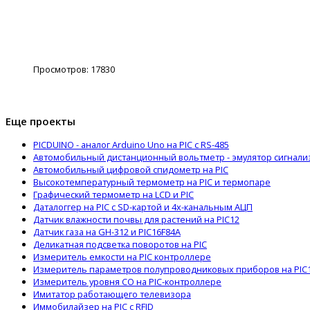
Просмотров:
17830
Еще проекты
PICDUINO - аналог Arduino Uno на PIС с RS-485
Автомобильный дистанционный вольтметр - эмулятор сигнализ
Автомобильный цифровой спидометр на PIC
Высокотемпературный термометр на PIC и термопаре
Графический термометр на LCD и PIC
Даталоггер на PIC с SD-картой и 4х-канальным АЦП
Датчик влажности почвы для растений на PIC12
Датчик газа на GH-312 и PIC16F84A
Деликатная подсветка поворотов на PIC
Измеритель емкости на PIC контроллере
Измеритель параметров полупроводниковых приборов на PIC
Измеритель уровня CO на PIC-контроллере
Имитатор работающего телевизора
Иммобилайзер на PIC с RFID