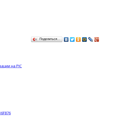
Поделиться…
ации на PIC
16F876