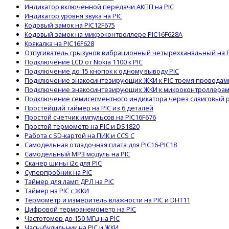
Индикатор включенной передачи АКПП на PIC
Индикатор уровня звука на PIC
Кодовый замок на PIC12F675
Кодовый замок на микроконтроллере PIC16F628A
Крякалка на PIC16F628
Отпугиватель грызунов вибрационный четырехканальный на P
Подключение LCD от Nokia 1100 к PIC
Подключение до 15 кнопок к одному выводу PIC
Подключение знакосинтезирующих ЖКИ к PIC тремя проводам
Подключение знакосинтезирующих ЖКИ к микроконтроллерам 
Подключение семисегментного индикатора через сдвиговый 
Простейший таймер на PIC из 6 деталей
Простой счетчик импульсов на PIC16F676
Простой термометр на PIC и DS1820
Работа с SD-картой на ПИК и CCS C
Самодельная отладочная плата для PIC16-PIC18
Самодельный MP3 модуль на PIC
Сканер шины i2c для PIC
Суперпробник на PIC
Таймер для ламп ДРЛ на PIC
Таймер на PIC с ЖКИ
Термометр и измеритель влажности на PIC и DHT11
Цифровой термоанемометр на PIC
Частотомер до 150 МГц на PIC
Часы-будильник на PIC и ЖКИ