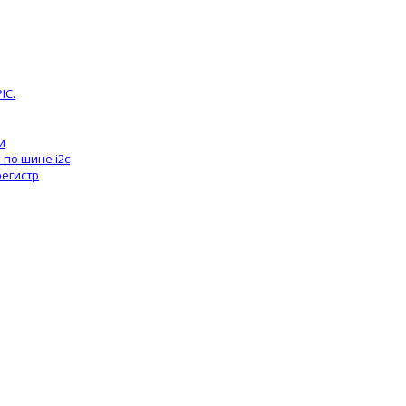
IC.
и
по шине i2c
регистр