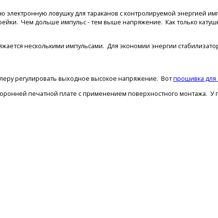
 электронную ловушку для тараканов с контролируемой энергией имп
рейки. Чем дольше импульс - тем выше напряжение. Как только катуш
яжается несколькими импульсами. Для экономии энергии стабилизатор
ллеру регулировать выходное высокое напряжение. Вот
прошивка для
торонней печатной плате с применением поверхностного монтажа. У 