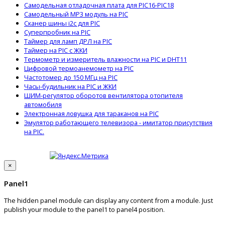
Самодельная отладочная плата для PIC16-PIC18
Самодельный MP3 модуль на PIC
Сканер шины i2c для PIC
Суперпробник на PIC
Таймер для ламп ДРЛ на PIC
Таймер на PIC с ЖКИ
Термометр и измеритель влажности на PIC и DHT11
Цифровой термоанемометр на PIC
Частотомер до 150 МГц на PIC
Часы-будильник на PIC и ЖКИ
ШИМ-регулятор оборотов вентилятора отопителя
автомобиля
Электронная ловушка для тараканов на PIC
Эмулятор работающего телевизора - имитатор присутствия
на PIC.
×
Panel1
The hidden panel module can display any content from a module. Just
publish your module to the panel1 to panel4 position.