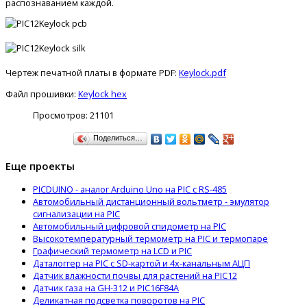
распознаванием каждой.
Чертеж печатной платы в формате PDF:
Keylock.pdf
Файл прошивки:
Keylock hex
Просмотров:
21101
Поделиться…
Еще проекты
PICDUINO - аналог Arduino Uno на PIС с RS-485
Автомобильный дистанционный вольтметр - эмулятор
сигнализации на PIC
Автомобильный цифровой спидометр на PIC
Высокотемпературный термометр на PIC и термопаре
Графический термометр на LCD и PIC
Даталоггер на PIC с SD-картой и 4х-канальным АЦП
Датчик влажности почвы для растений на PIC12
Датчик газа на GH-312 и PIC16F84A
Деликатная подсветка поворотов на PIC