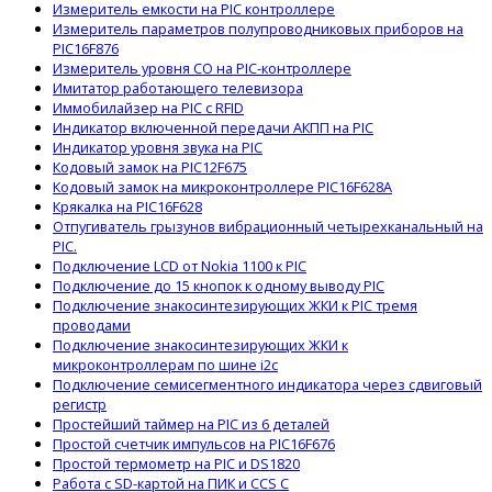
Измеритель емкости на PIC контроллере
Измеритель параметров полупроводниковых приборов на
PIC16F876
Измеритель уровня CO на PIC-контроллере
Имитатор работающего телевизора
Иммобилайзер на PIC с RFID
Индикатор включенной передачи АКПП на PIC
Индикатор уровня звука на PIC
Кодовый замок на PIC12F675
Кодовый замок на микроконтроллере PIC16F628A
Крякалка на PIC16F628
Отпугиватель грызунов вибрационный четырехканальный на
PIC.
Подключение LCD от Nokia 1100 к PIC
Подключение до 15 кнопок к одному выводу PIC
Подключение знакосинтезирующих ЖКИ к PIC тремя
проводами
Подключение знакосинтезирующих ЖКИ к
микроконтроллерам по шине i2c
Подключение семисегментного индикатора через сдвиговый
регистр
Простейший таймер на PIC из 6 деталей
Простой счетчик импульсов на PIC16F676
Простой термометр на PIC и DS1820
Работа с SD-картой на ПИК и CCS C