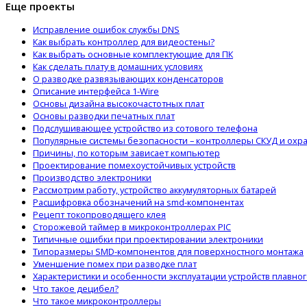
Еще проекты
Исправление ошибок службы DNS
Как выбрать контроллер для видеостены?
Как выбрать основные комплектующие для ПК
Как сделать плату в домашних условиях
О разводке развязывающих конденсаторов
Описание интерфейса 1-Wire
Основы дизайна высокочастотных плат
Основы разводки печатных плат
Подслушивающее устройство из сотового телефона
Популярные системы безопасности – контроллеры СКУД и охр
Причины, по которым зависает компьютер
Проектирование помехоустойчивых устройств
Производство электроники
Рассмотрим работу, устройство аккумуляторных батарей
Расшифровка обозначений на smd-компонентах
Рецепт токопроводящего клея
Сторожевой таймер в микроконтроллерах PIC
Типичные ошибки при проектировании электроники
Типоразмеры SMD-компонентов для поверхностного монтажа
Уменшение помех при разводке плат
Характеристики и особенности эксплуатации устройств плавног
Что такое децибел?
Что такое микроконтроллеры