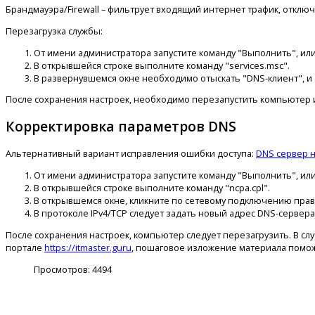
Брандмауэра/Firewall – фильтрует входящий интернет трафик, отклю
Перезагрузка службы:
От имени администратора запустите команду "Выполнить", ил
В открывшейся строке выполните команду "services.msc".
В развернувшемся окне необходимо отыскать "DNS-клиент", и 
После сохранения настроек, необходимо перезапустить компьютер 
Корректировка параметров DNS
Альтернативный вариант исправления ошибки доступа:
DNS сервер н
От имени администратора запустите команду "Выполнить", ил
В открывшейся строке выполните команду "ncpa.cpl".
В открывшемся окне, кликните по сетевому подключению прав
В протоколе IPv4/TCP следует задать новый адрес DNS-сервера – 
После сохранения настроек, компьютер следует перезагрузить. В сл
портале
https://itmaster.guru
, пошаговое изложение материала помо
Просмотров:
4494