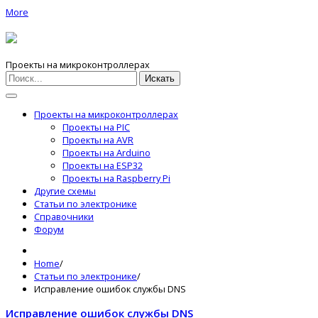
More
Проекты на микроконтроллерах
Искать
Проекты на микроконтроллерах
Проекты на PIC
Проекты на AVR
Проекты на Arduino
Проекты на ESP32
Проекты на Raspberry Pi
Другие схемы
Статьи по электронике
Справочники
Форум
Home
/
Статьи по электронике
/
Исправление ошибок службы DNS
Исправление ошибок службы DNS