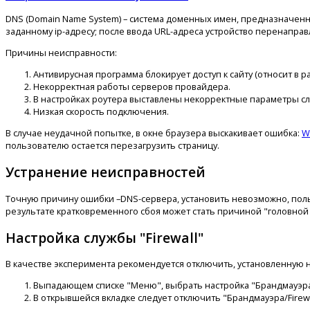
DNS (Domain Name System) – система доменных имен, предназначен
заданному ip-адресу; после ввода URL-адреса устройство перенаправ
Причины неисправности:
Антивирусная программа блокирует доступ к сайту (относит в 
Некорректная работы серверов провайдера.
В настройках роутера выставлены некорректные параметры с
Низкая скорость подключения.
В случае неудачной попытке, в окне браузера выскакивает ошибка:
W
пользователю остается перезагрузить страницу.
Устранение неисправностей
Точную причину ошибки –DNS-сервера, установить невозможно, пол
результате кратковременного сбоя может стать причиной "головной 
Настройка службы "Firewall"
В качестве эксперимента рекомендуется отключить, установленную на
Выпадающем списке "Меню", выбрать настройка "Брандмауэра/
В открывшейся вкладке следует отключить "Брандмауэра/Firewa