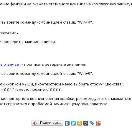
чение функции не окажет негативного влияния на комплексную защиту 
и вызовите команду комбинацией клавиш "Win+R".
запустить.
и проверить наличие ошибки.
е отвечает
– прописать резервные значения:
и вызовите команду комбинацией клавиш "Win+R".
ой кнопкой мыши, в контекстном меню выбрать строку "Свойства".
8.8.4.4 (вместо прежнего 8.8.8.8).
учае повторного возникновения ошибки, рекомендуется ознакомиться 
жет справиться с проблемой начинающему пользователю.
Поделиться…