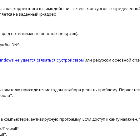
ная для корректного взаимодействия сетевых ресурсов с определенн
ляется на заданный ip-адрес.
разряд потенциально опасных ресурсов).
лужбы-DNS.
indows не удается связаться с устройством
или ресурсом основной dns
ьзователю приходится методом подбора решать проблему. Первостепе
боли".
 компьютере, антивирусную программу. Если доступ к сайту налажен, 
Firewall".
ll".